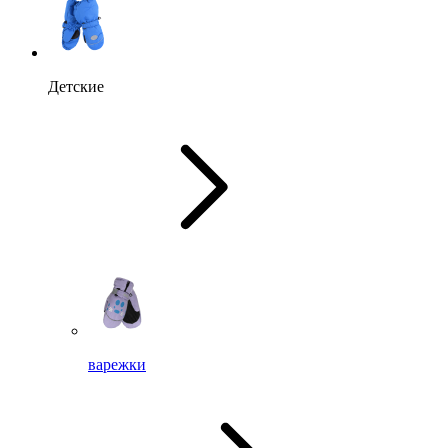
Детские
варежки