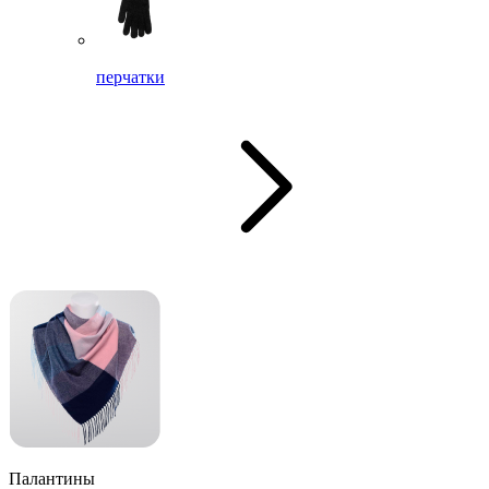
перчатки
Палантины