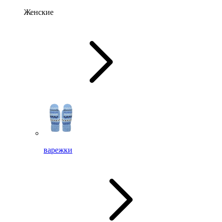
Женские
варежки