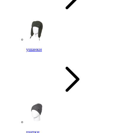
ушанки
шапки