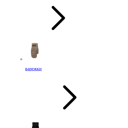
варежки