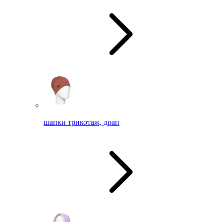
шапки трикотаж, драп