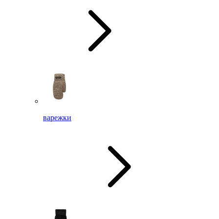
варежки