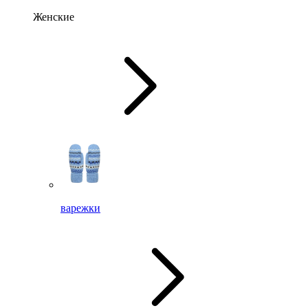
Женские
варежки