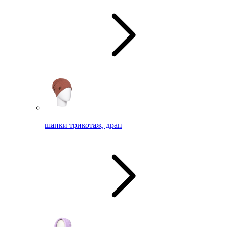
шапки трикотаж, драп