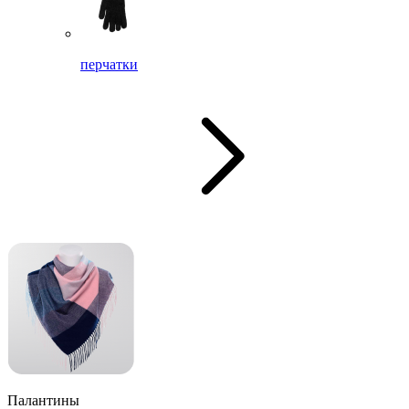
перчатки
Палантины