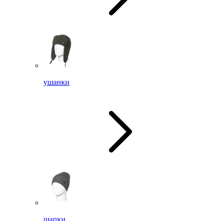
ушанки
шапки