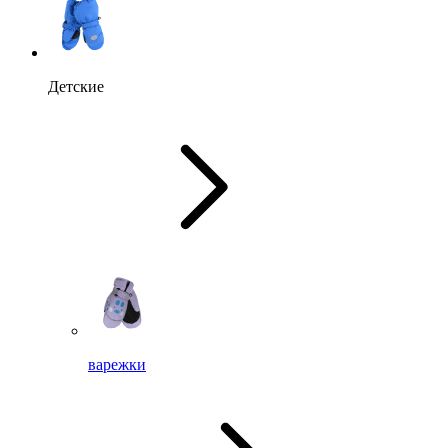
Детские
варежки