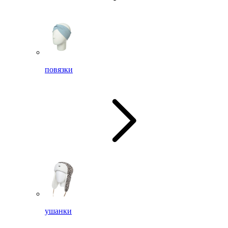
повязки
ушанки