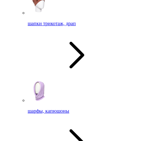
шапки трикотаж, драп
шарфы, капюшоны