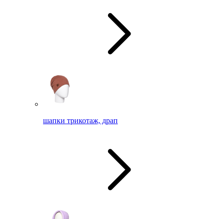
шапки трикотаж, драп