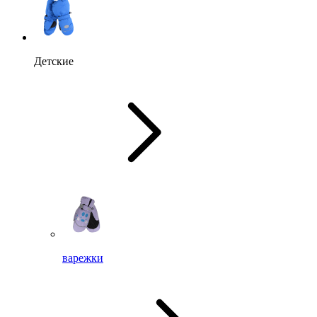
Детские
варежки