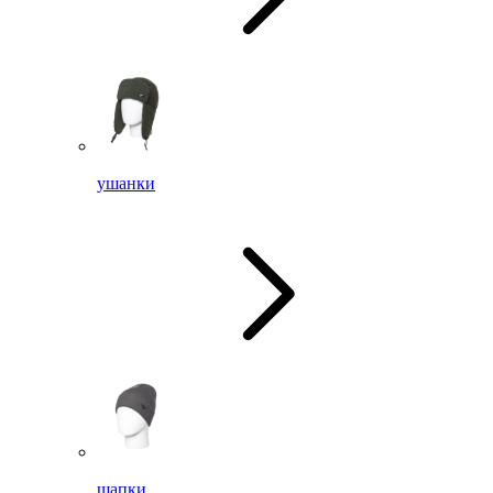
ушанки
шапки