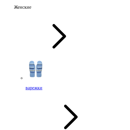
Женские
варежки