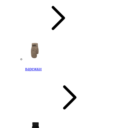
варежки