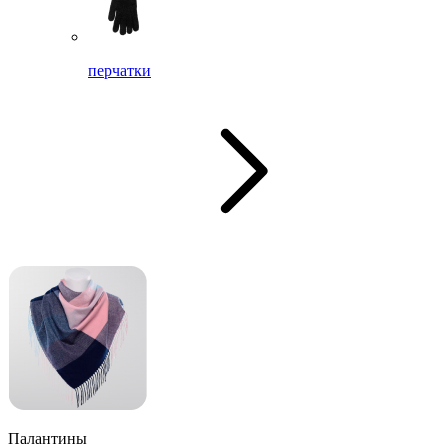
перчатки
Палантины