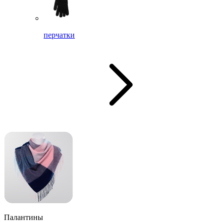
перчатки
Палантины