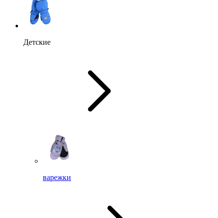
Детские
варежки