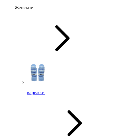
Женские
варежки