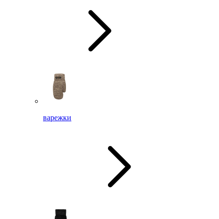
варежки