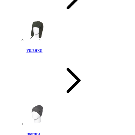
ушанки
шапки