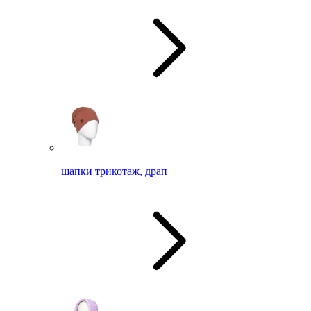
шапки трикотаж, драп