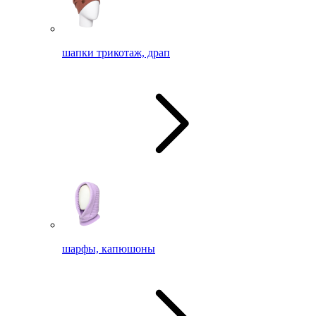
шапки трикотаж, драп
шарфы, капюшоны