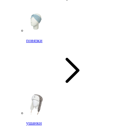
повязки
ушанки