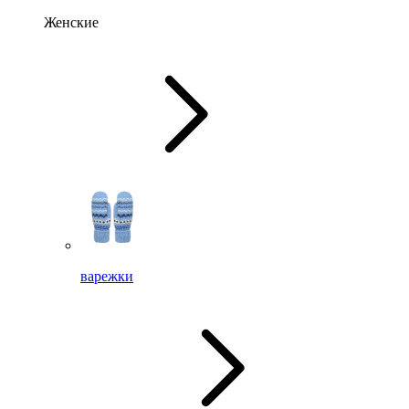
Женские
варежки