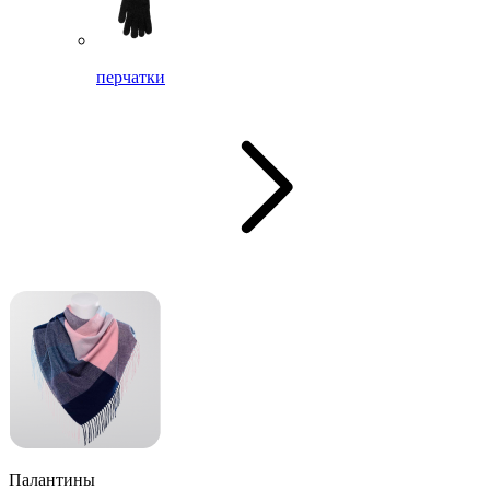
перчатки
Палантины