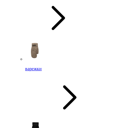
варежки