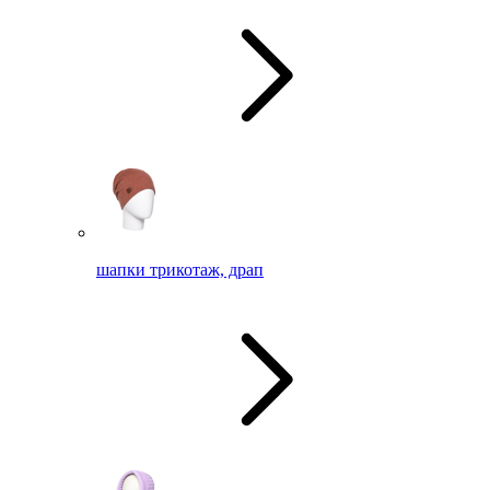
шапки трикотаж, драп