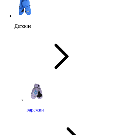
Детские
варежки