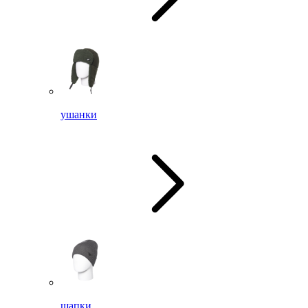
ушанки
шапки