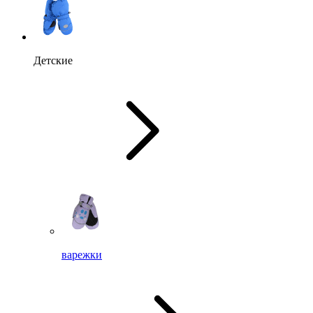
Детские
варежки