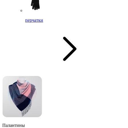
перчатки
Палантины