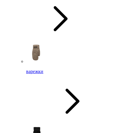
варежки