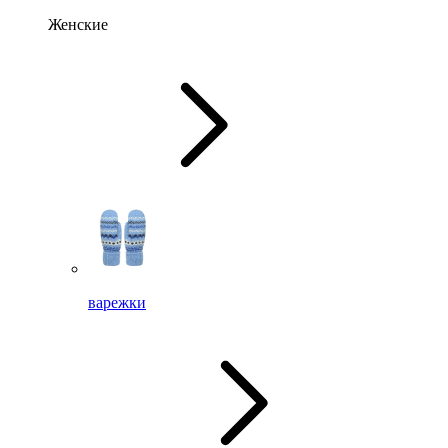
Женские
варежки