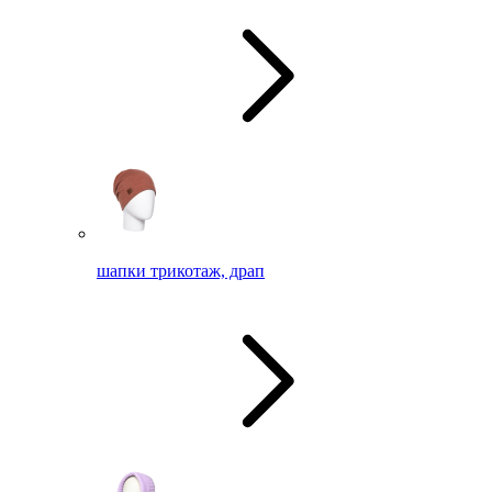
шапки трикотаж, драп