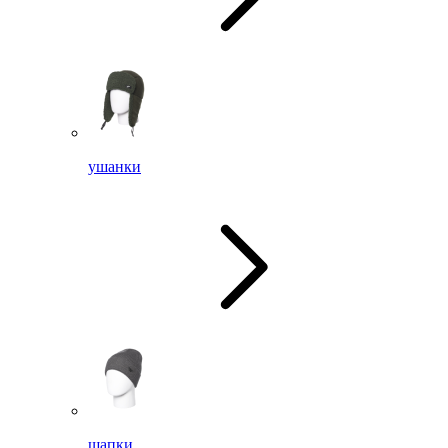
ушанки
шапки