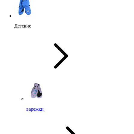
Детские
варежки