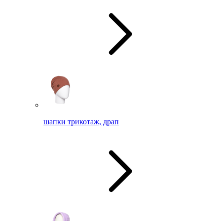
шапки трикотаж, драп