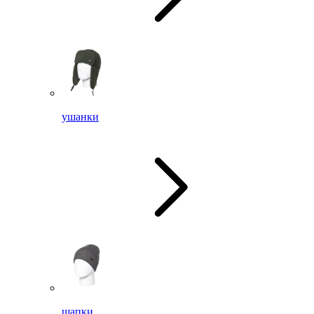
ушанки
шапки