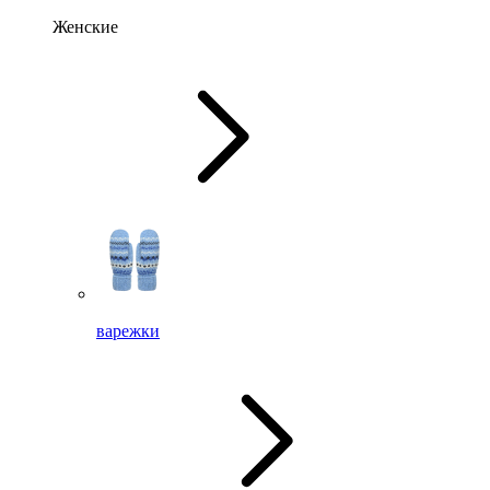
Женские
варежки