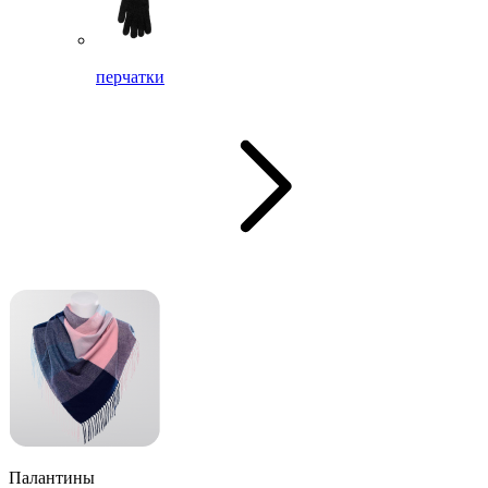
перчатки
Палантины