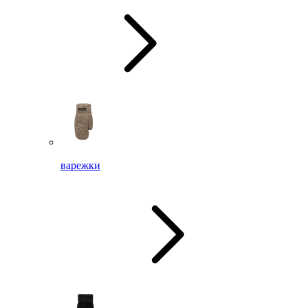
варежки