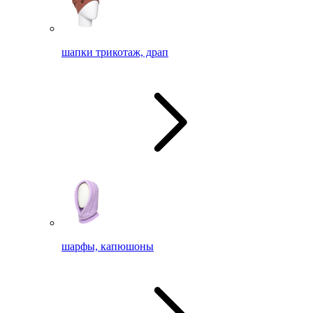
шапки трикотаж, драп
шарфы, капюшоны