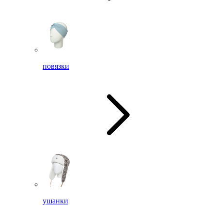
повязки
ушанки