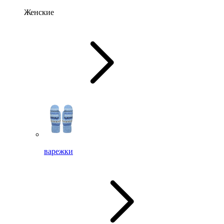
Женские
варежки