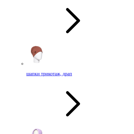
шапки трикотаж, драп