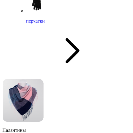
перчатки
Палантины