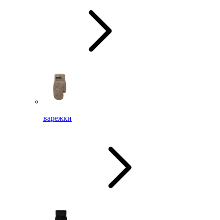
варежки