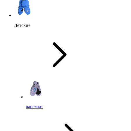
Детские
варежки