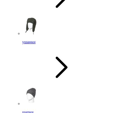
ушанки
шапки