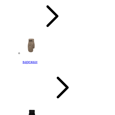
варежки