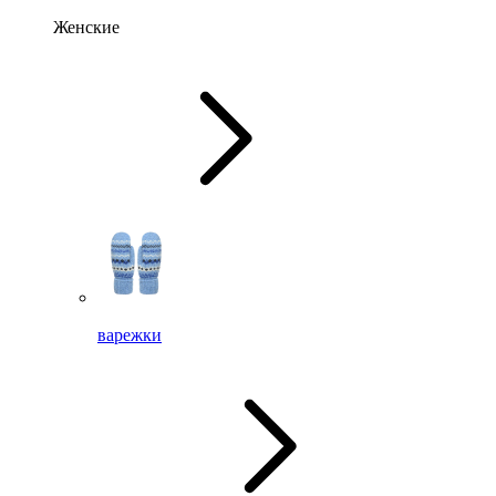
Женские
варежки