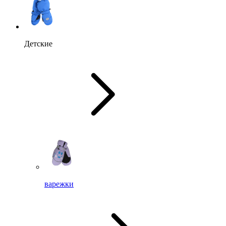
Детские
варежки