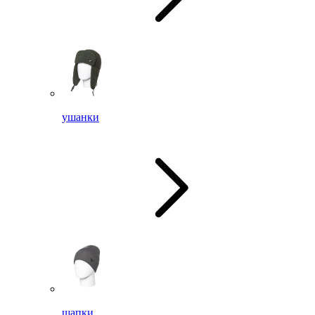
ушанки
шапки