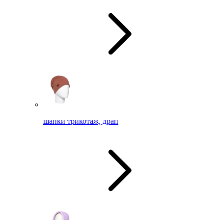
шапки трикотаж, драп