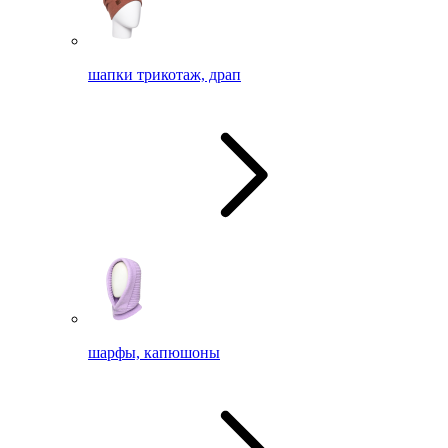
шапки трикотаж, драп
шарфы, капюшоны