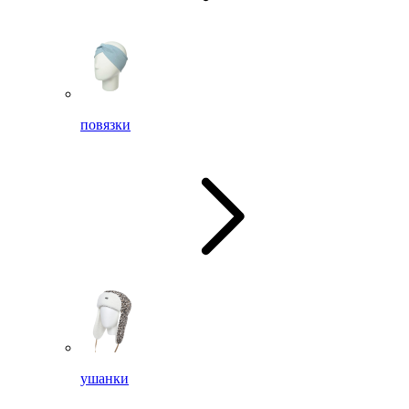
повязки
ушанки