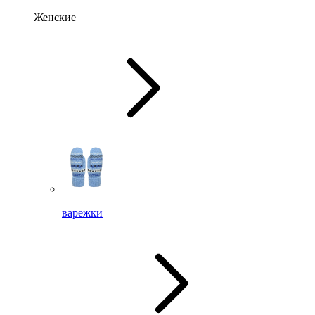
Женские
варежки