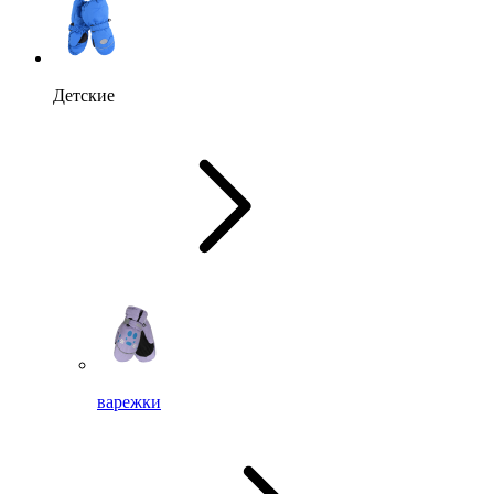
Детские
варежки