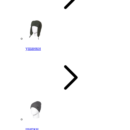
ушанки
шапки