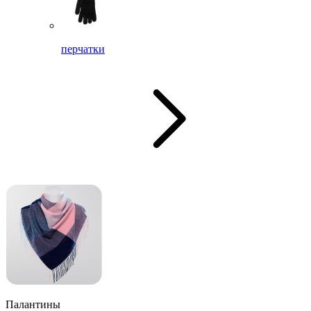
перчатки
Палантины