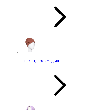
шапки трикотаж, драп