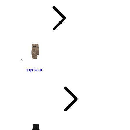
варежки