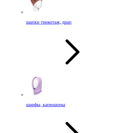
шапки трикотаж, драп
шарфы, капюшоны