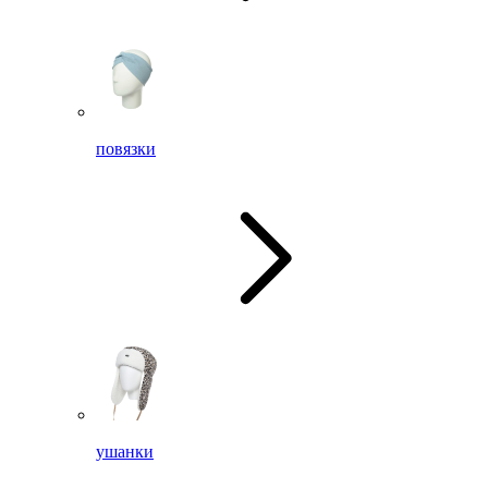
повязки
ушанки