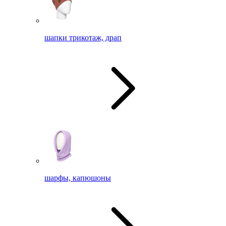
шапки трикотаж, драп
шарфы, капюшоны