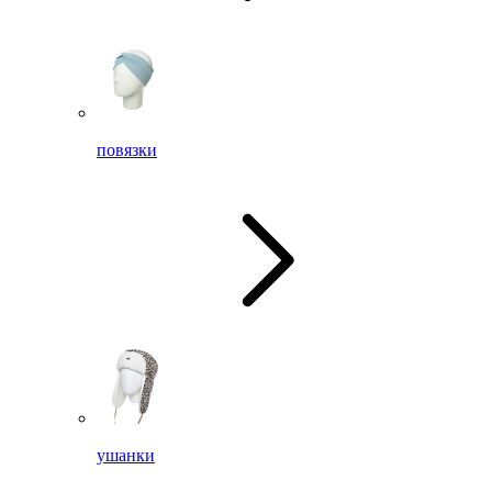
повязки
ушанки