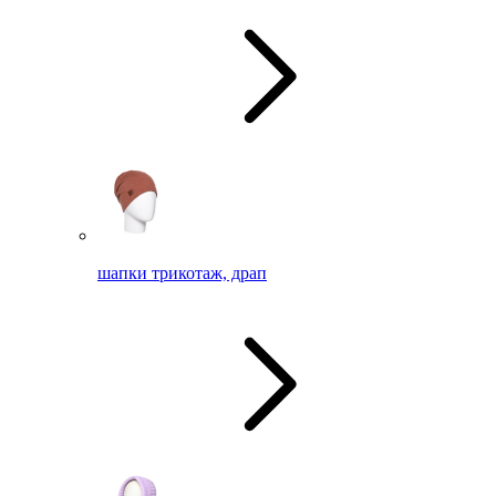
шапки трикотаж, драп