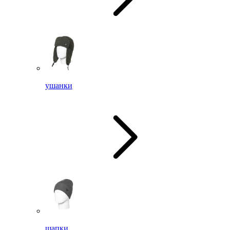
ушанки
шапки