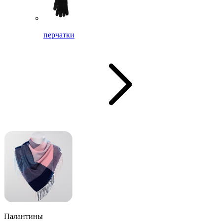
перчатки
Палантины