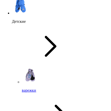
Детские
варежки