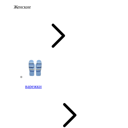
Женские
варежки