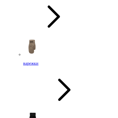
варежки