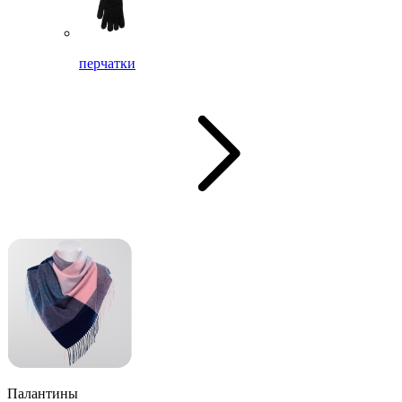
перчатки
Палантины