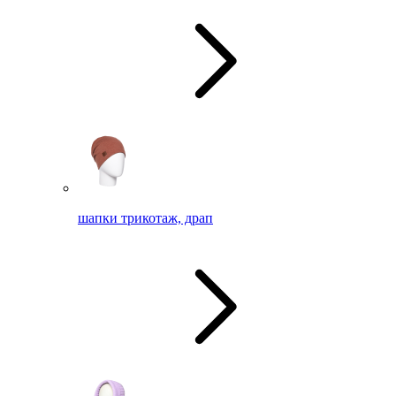
шапки трикотаж, драп