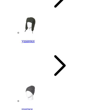
ушанки
шапки