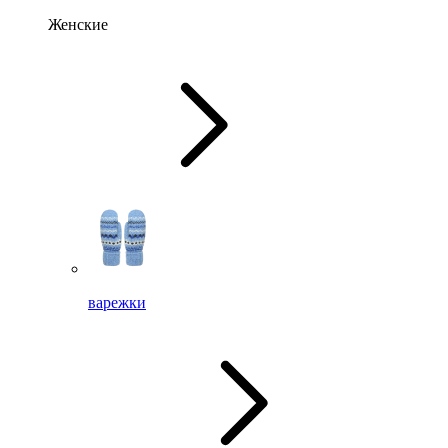
Женские
варежки