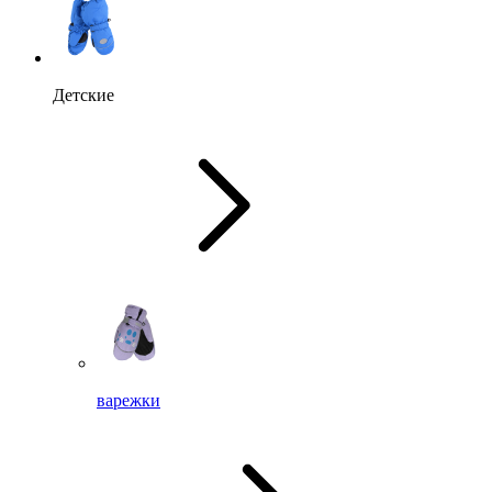
Детские
варежки