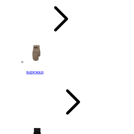
варежки