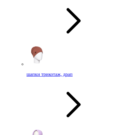
шапки трикотаж, драп