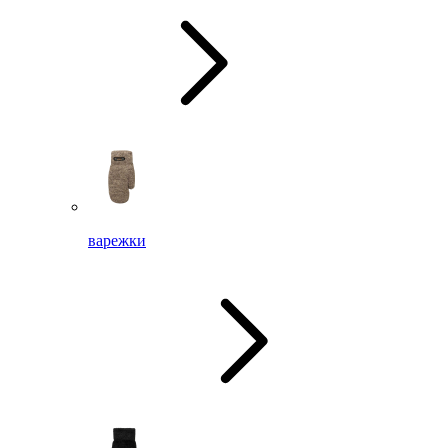
варежки