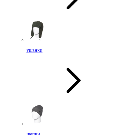
ушанки
шапки