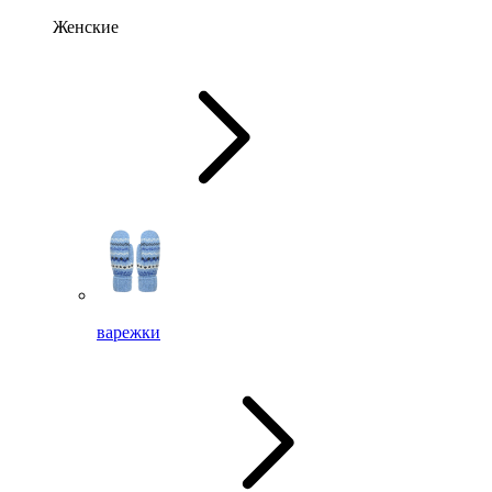
Женские
варежки