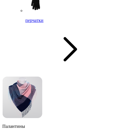
перчатки
Палантины