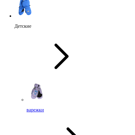
Детские
варежки