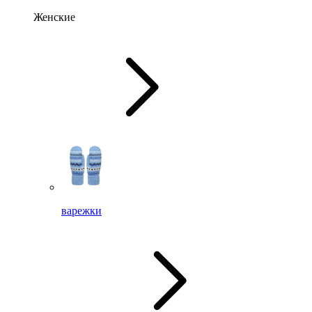
Женские
варежки