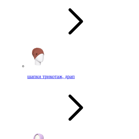
шапки трикотаж, драп