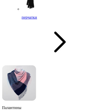
перчатки
Палантины