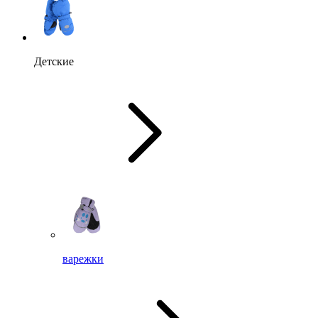
Детские
варежки