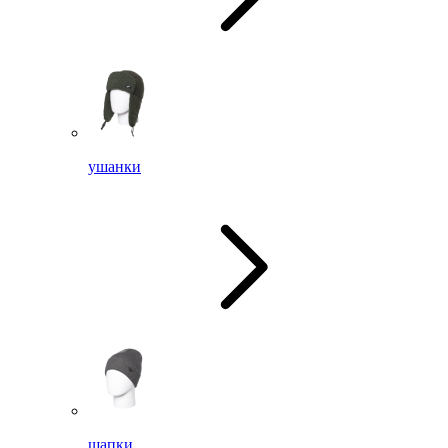
ушанки
шапки