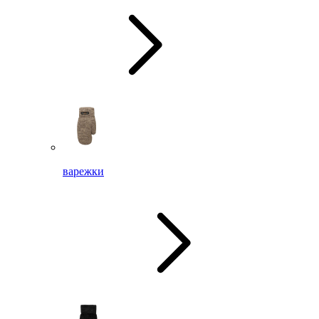
варежки