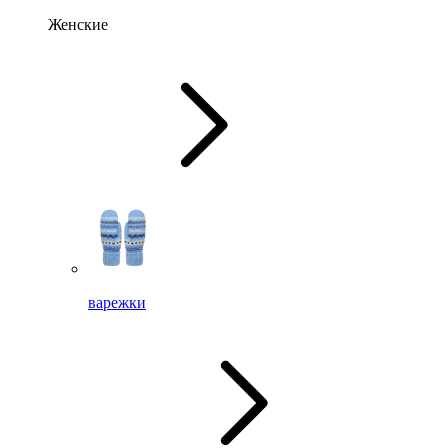
Женские
варежки