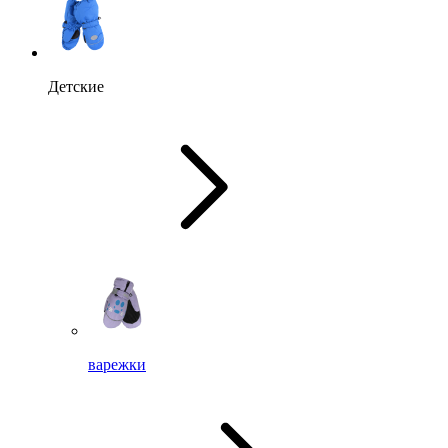
Детские
варежки