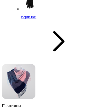
перчатки
Палантины