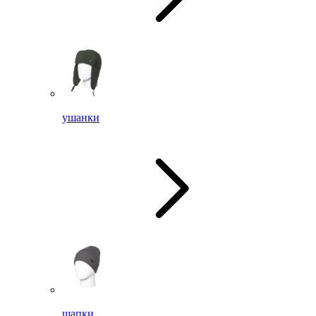
ушанки
шапки