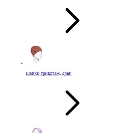
шапки трикотаж, драп