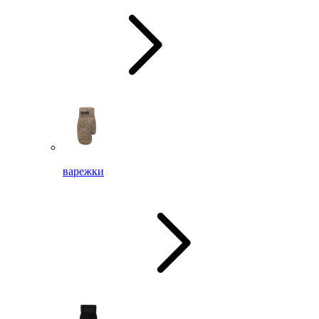
варежки