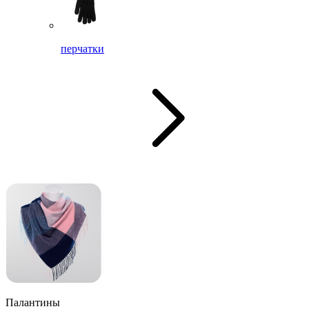
перчатки
Палантины