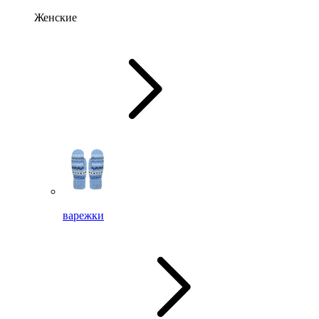
Женские
варежки