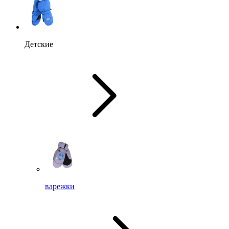
Детские
варежки