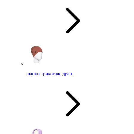
шапки трикотаж, драп