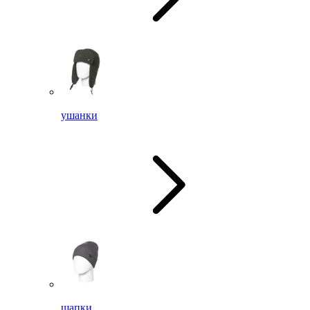
ушанки
шапки