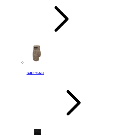
варежки