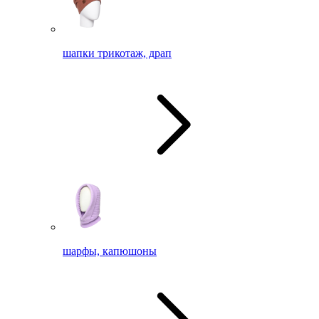
шапки трикотаж, драп
шарфы, капюшоны