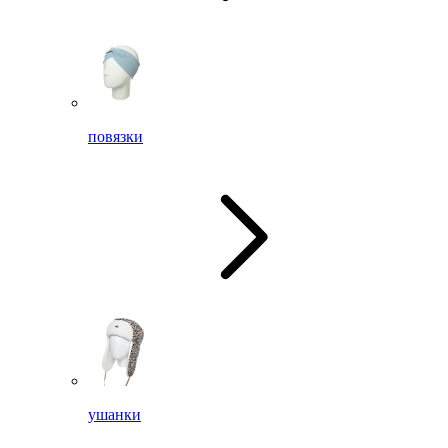
повязки
ушанки