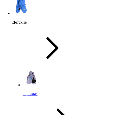
Детские
варежки