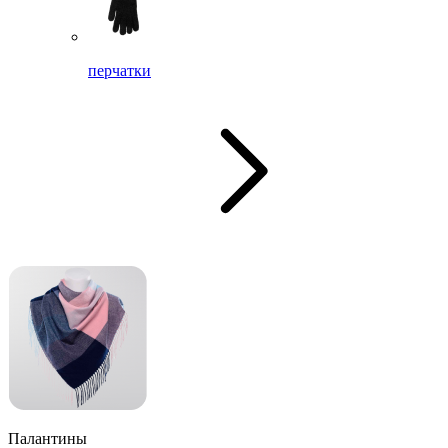
перчатки
Палантины