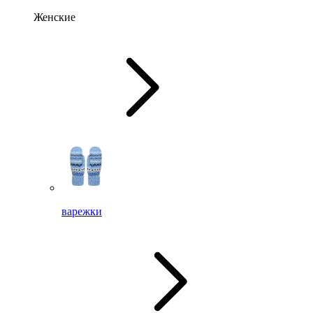
Женские
варежки