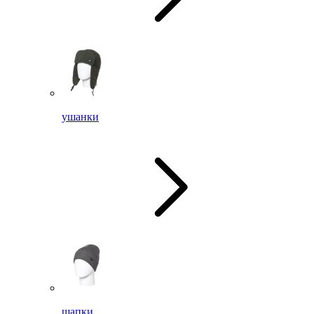
ушанки
шапки