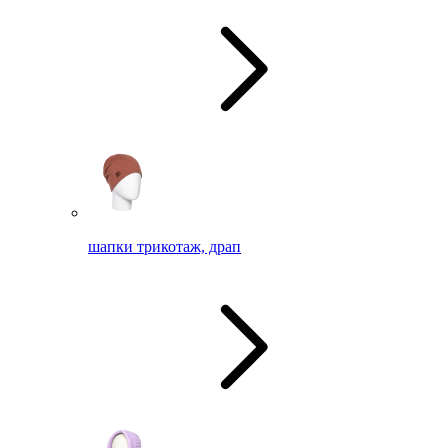
шапки трикотаж, драп