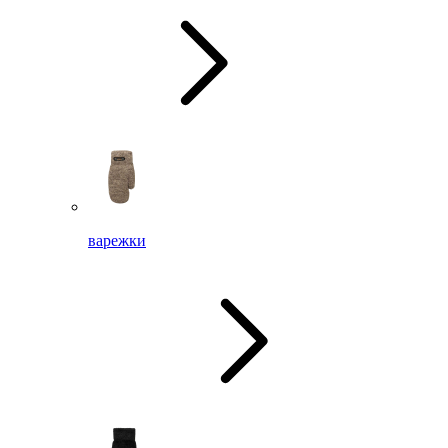
варежки