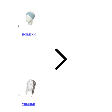
повязки
ушанки