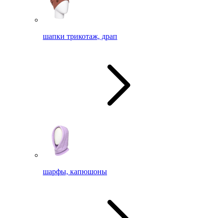
шапки трикотаж, драп
шарфы, капюшоны