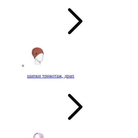
шапки трикотаж, драп