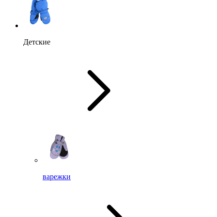
Детские
варежки