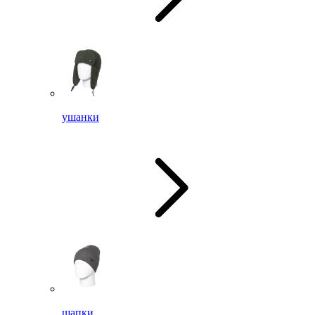
ушанки
шапки