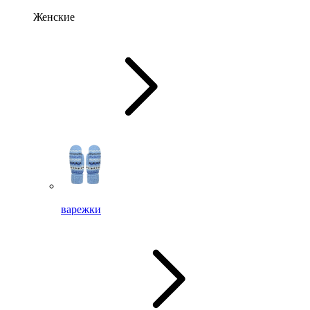
Женские
варежки