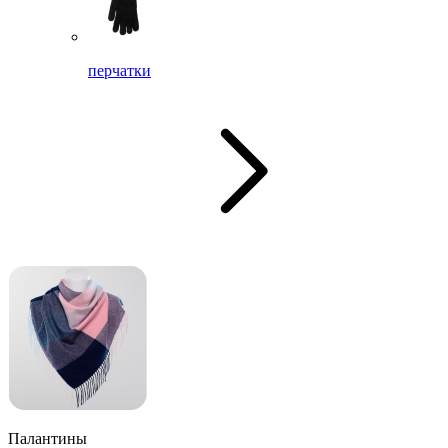
перчатки
Палантины