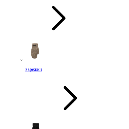
варежки