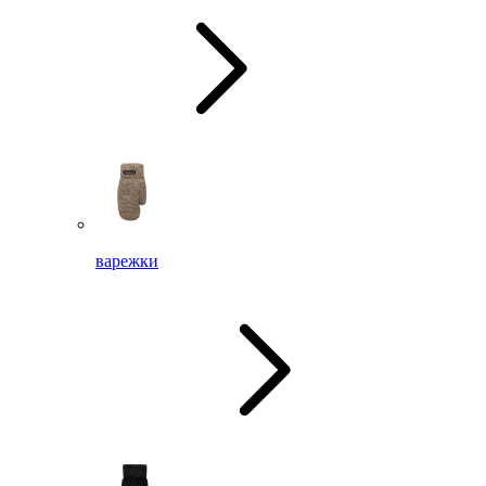
варежки