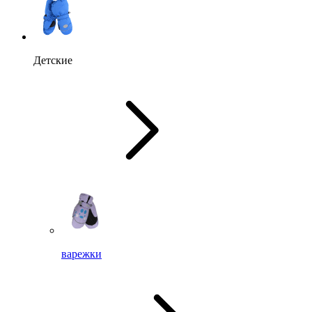
Детские
варежки