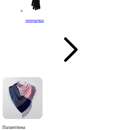
перчатки
Палантины