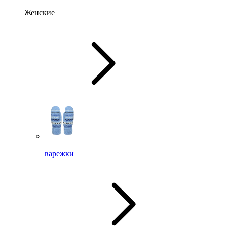
Женские
варежки