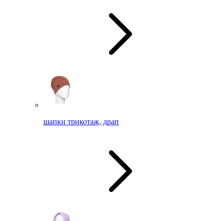
шапки трикотаж, драп