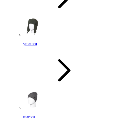
ушанки
шапки