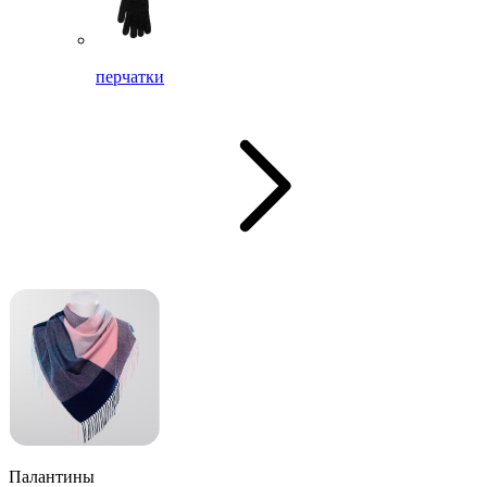
перчатки
Палантины