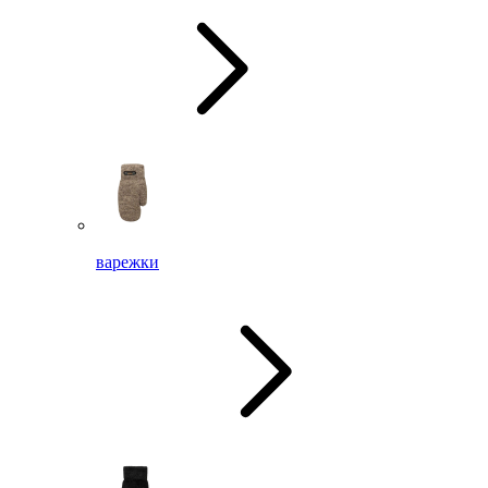
варежки