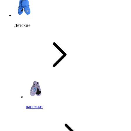
Детские
варежки