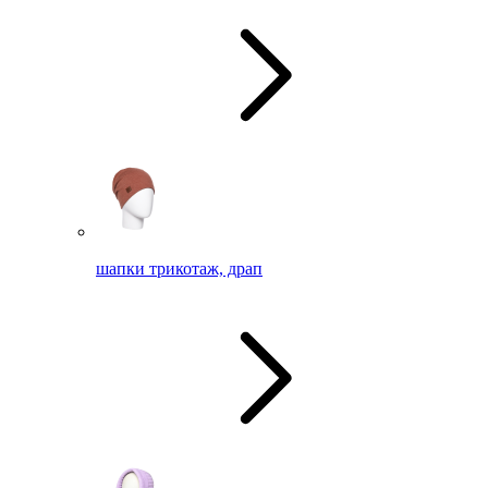
шапки трикотаж, драп