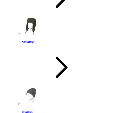
ушанки
шапки