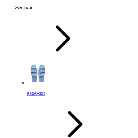
Женские
варежки