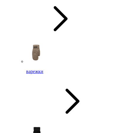
варежки