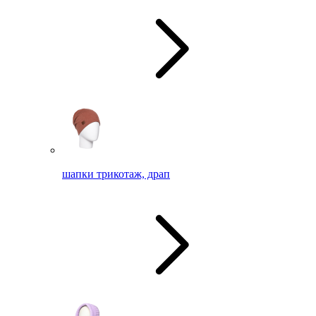
шапки трикотаж, драп