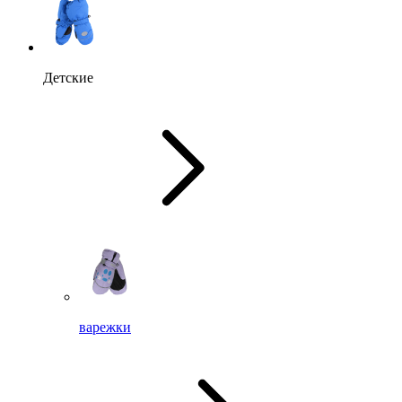
Детские
варежки