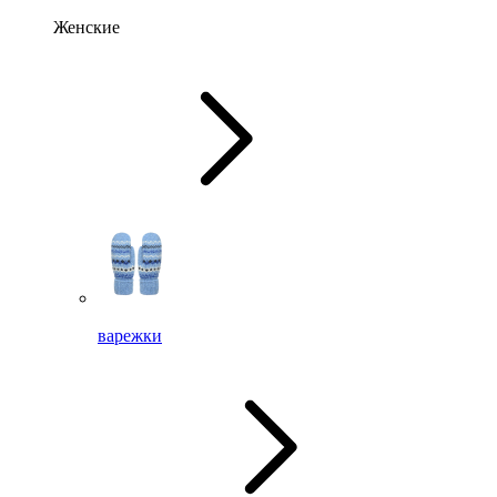
Женские
варежки