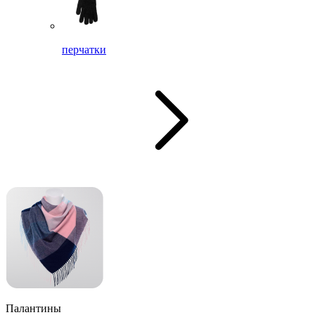
перчатки
Палантины