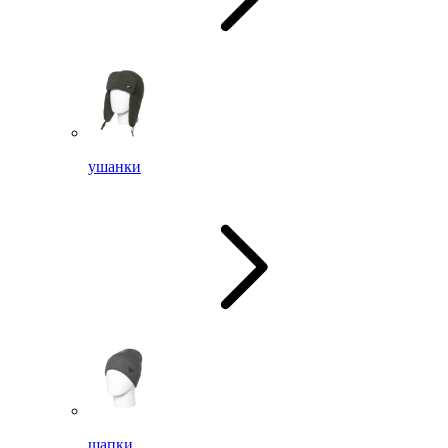
ушанки
шапки