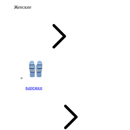
Женские
варежки