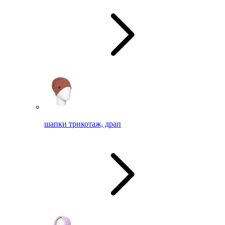
шапки трикотаж, драп