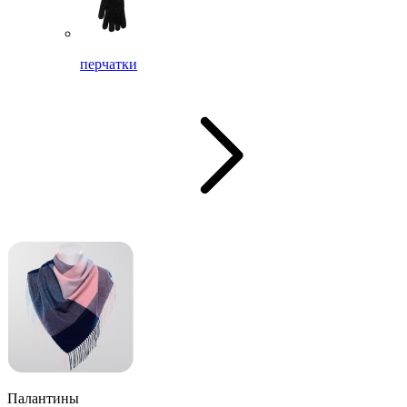
перчатки
Палантины