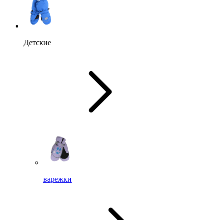
Детские
варежки