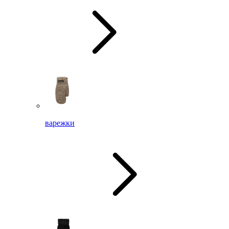
варежки