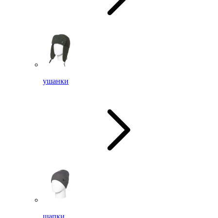
ушанки
шапки