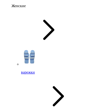
Женские
варежки