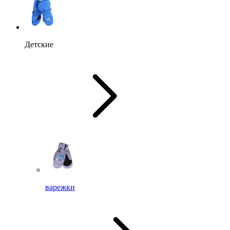
Детские
варежки