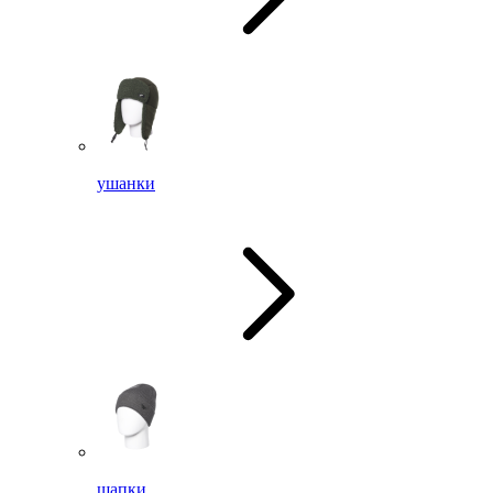
ушанки
шапки