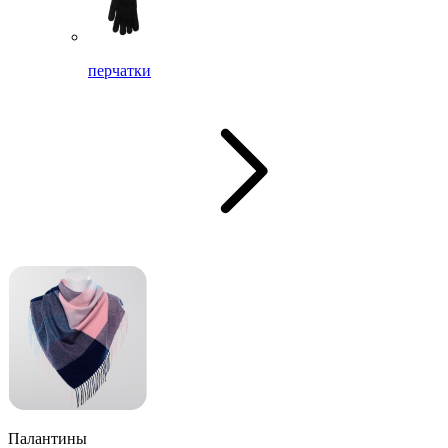
перчатки
Палантины