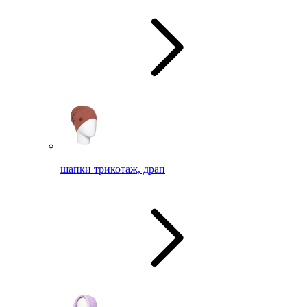
шапки трикотаж, драп