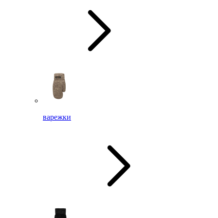
варежки