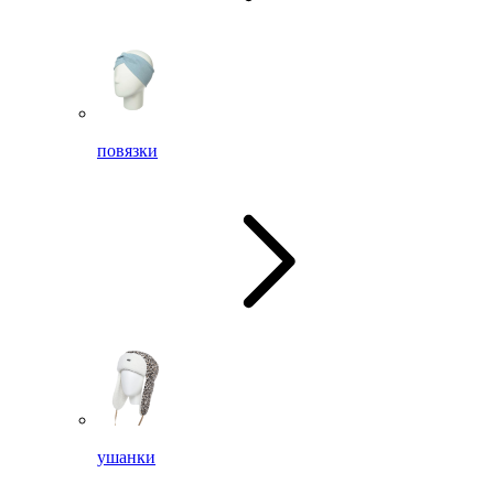
повязки
ушанки