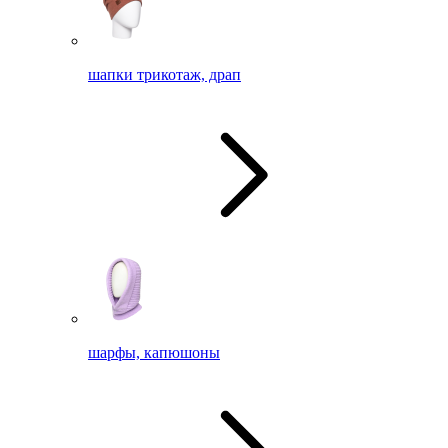
шапки трикотаж, драп
шарфы, капюшоны