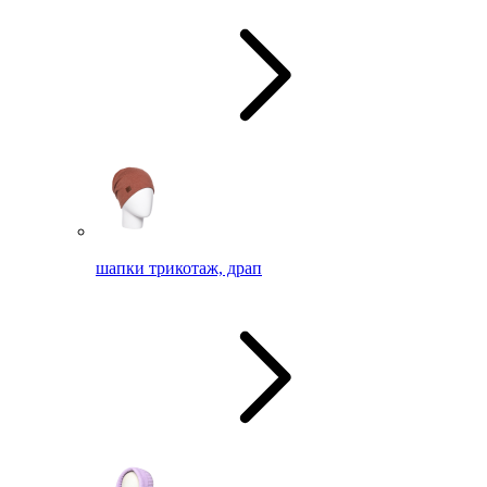
шапки трикотаж, драп