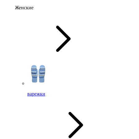
Женские
варежки