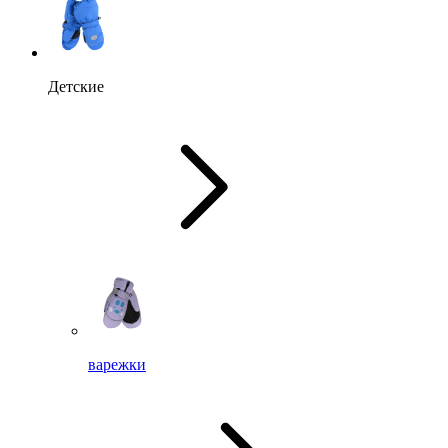
Детские
варежки