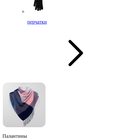
перчатки
Палантины