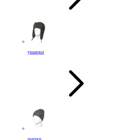
ушанки
шапки