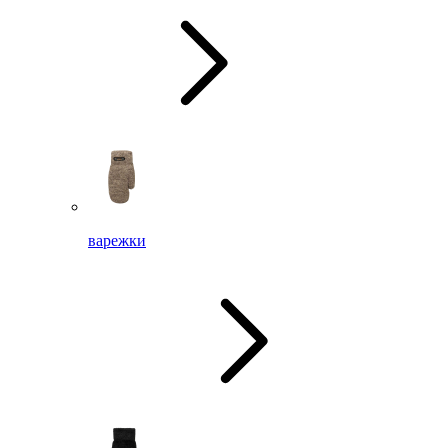
варежки