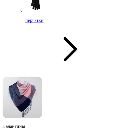
перчатки
Палантины