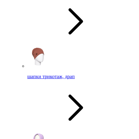
шапки трикотаж, драп