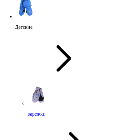
Детские
варежки