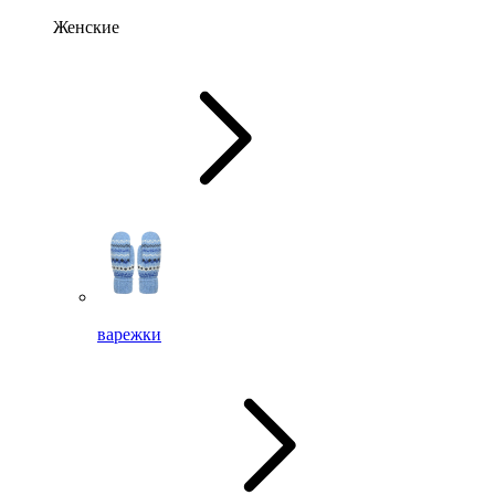
Женские
варежки