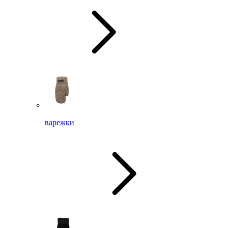
варежки