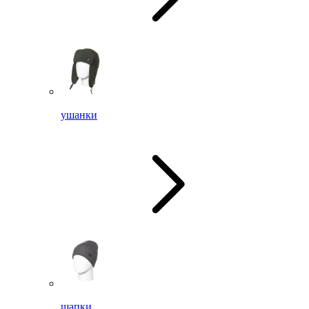
ушанки
шапки