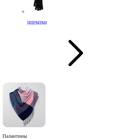
перчатки
Палантины