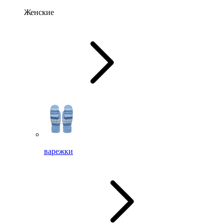
Женские
варежки