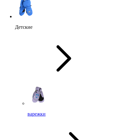
Детские
варежки