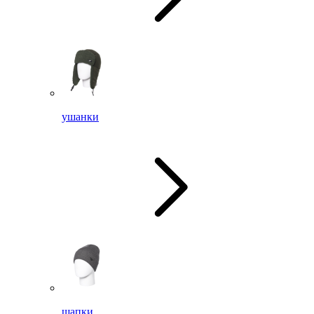
ушанки
шапки