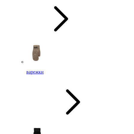
варежки