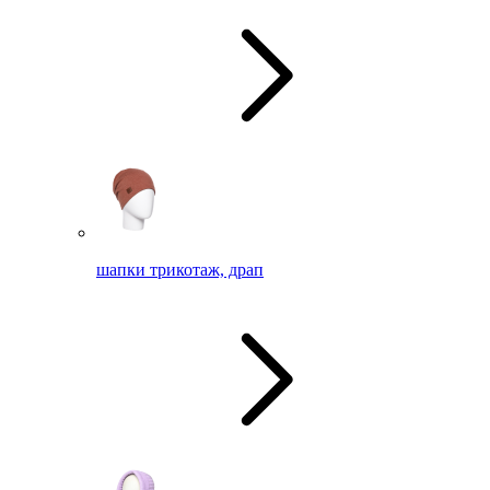
шапки трикотаж, драп