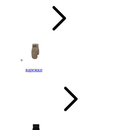
варежки