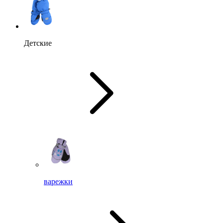
Детские
варежки