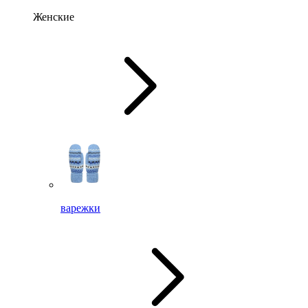
Женские
варежки