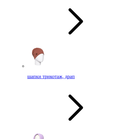
шапки трикотаж, драп