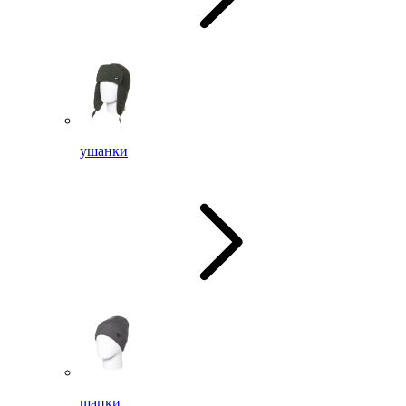
ушанки
шапки