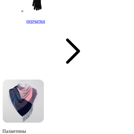
перчатки
Палантины