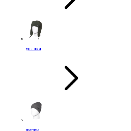
ушанки
шапки