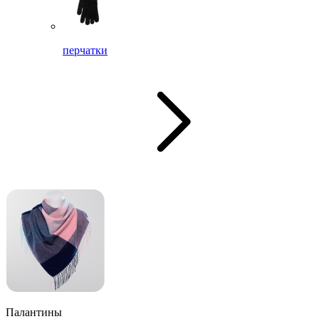
перчатки
Палантины