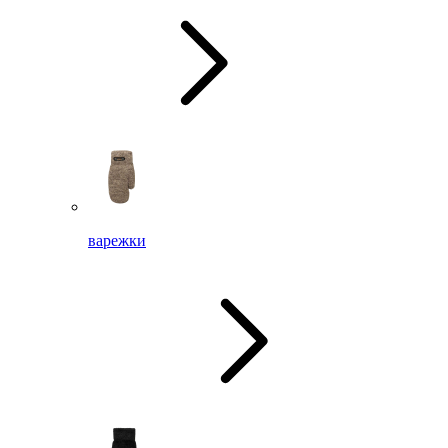
варежки