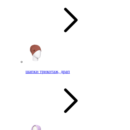
шапки трикотаж, драп