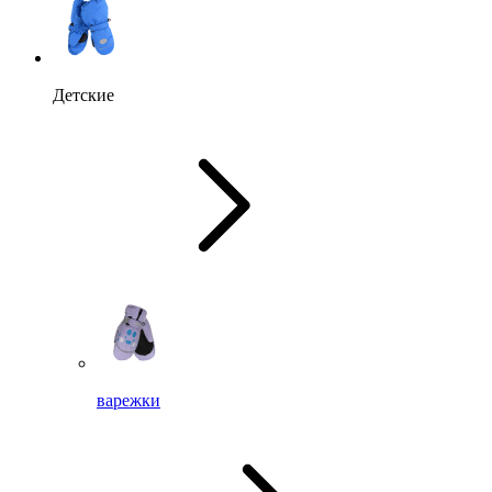
Детские
варежки