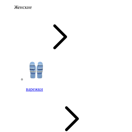
Женские
варежки