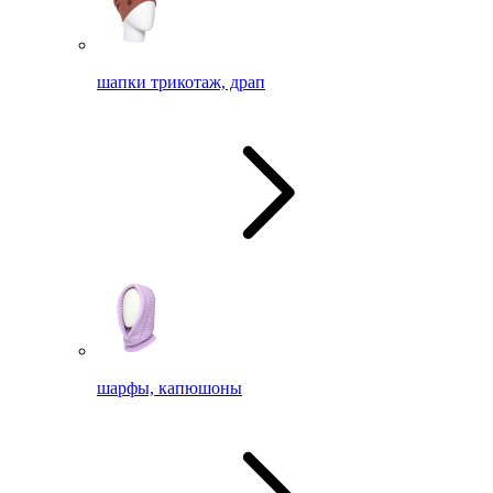
шапки трикотаж, драп
шарфы, капюшоны