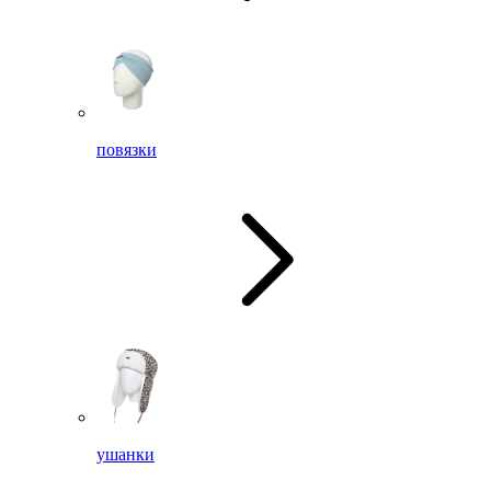
повязки
ушанки