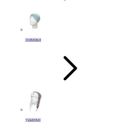
повязки
ушанки