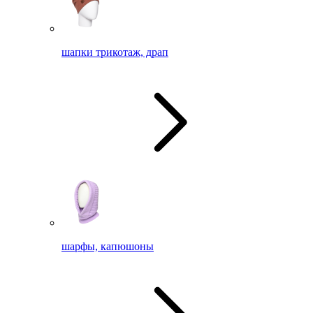
шапки трикотаж, драп
шарфы, капюшоны