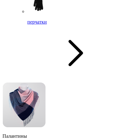
перчатки
Палантины