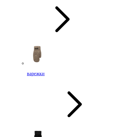
варежки