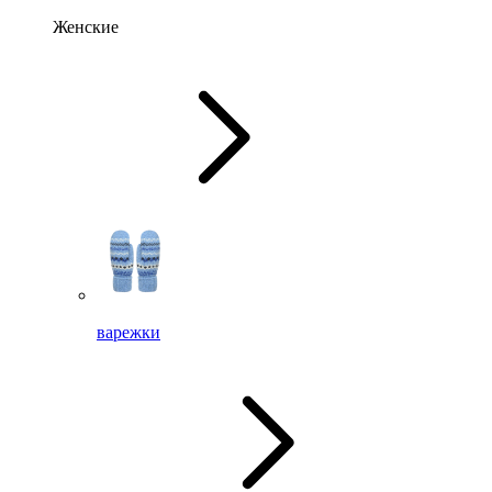
Женские
варежки