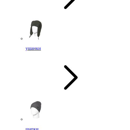
ушанки
шапки