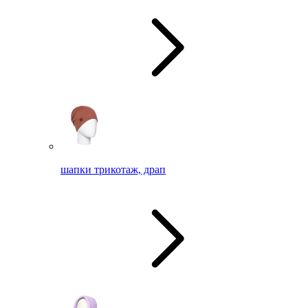
шапки трикотаж, драп