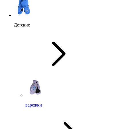
Детские
варежки