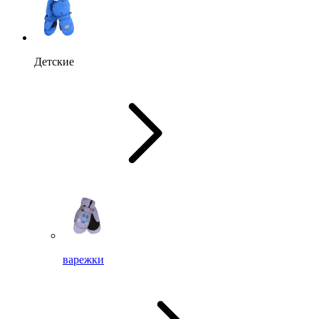
Детские
варежки