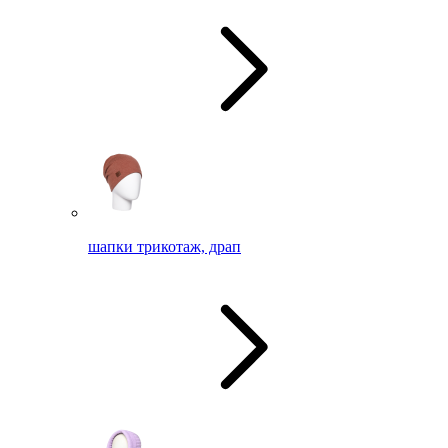
шапки трикотаж, драп