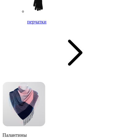
перчатки
Палантины