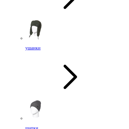
ушанки
шапки