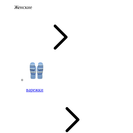
Женские
варежки