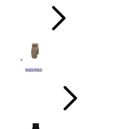
варежки