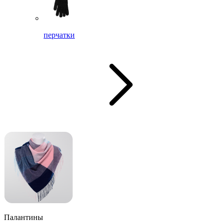
перчатки
Палантины