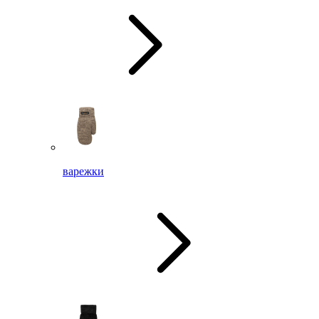
варежки