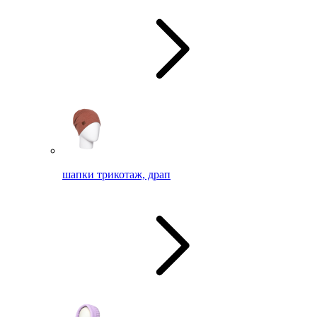
шапки трикотаж, драп