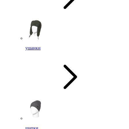
ушанки
шапки