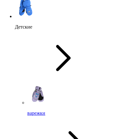
Детские
варежки