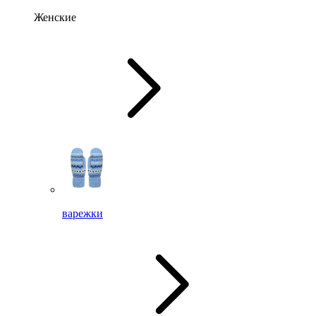
Женские
варежки