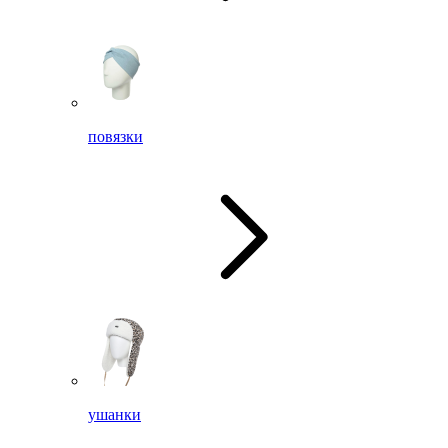
повязки
ушанки