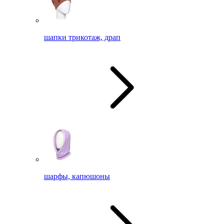
шапки трикотаж, драп
шарфы, капюшоны