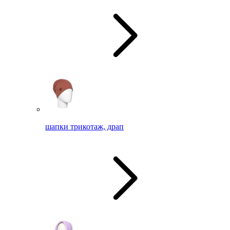
шапки трикотаж, драп