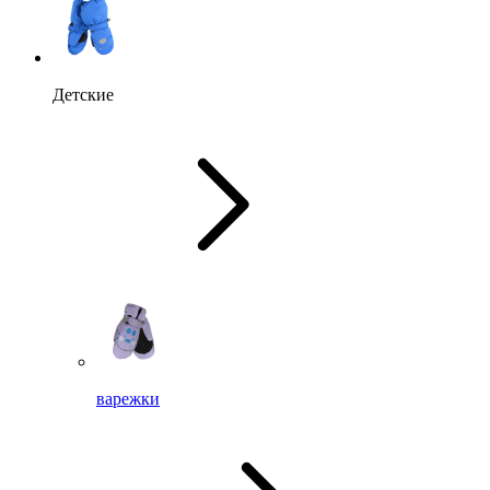
Детские
варежки