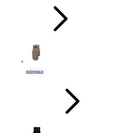
варежки