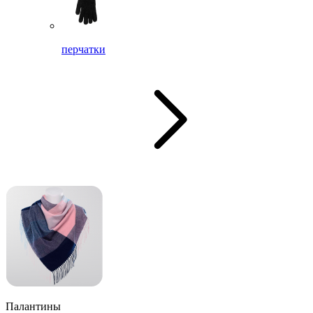
перчатки
Палантины