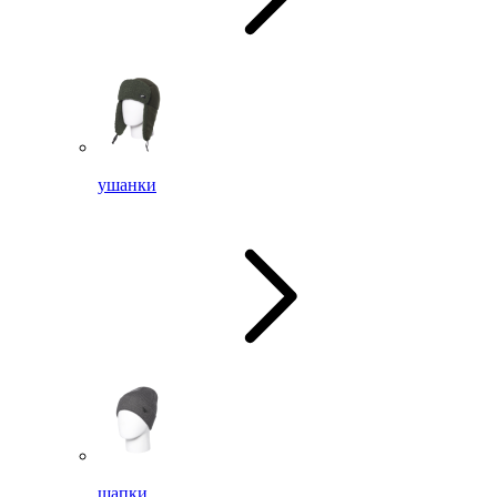
ушанки
шапки