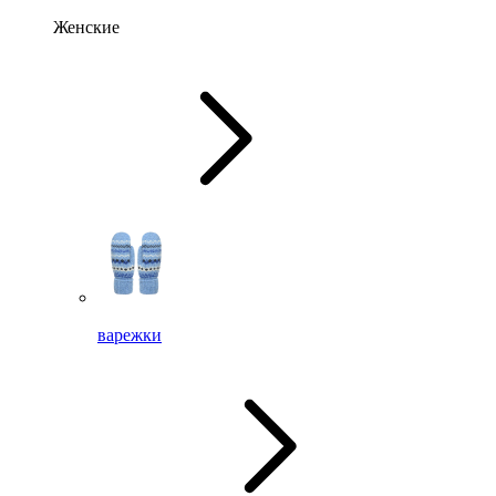
Женские
варежки