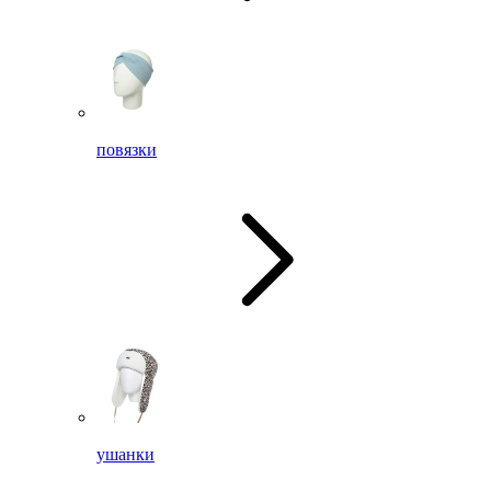
повязки
ушанки