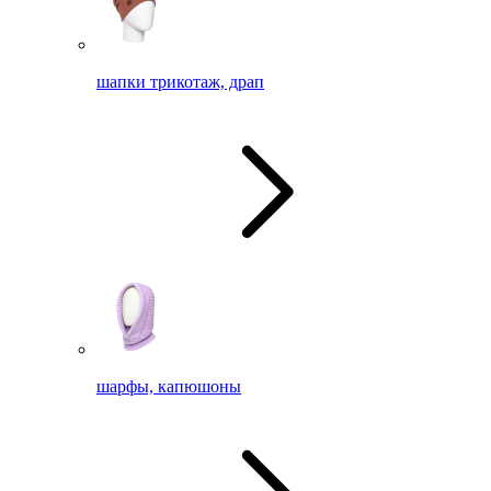
шапки трикотаж, драп
шарфы, капюшоны