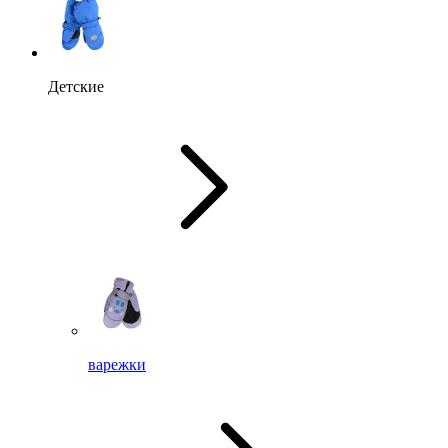
Детские
варежки