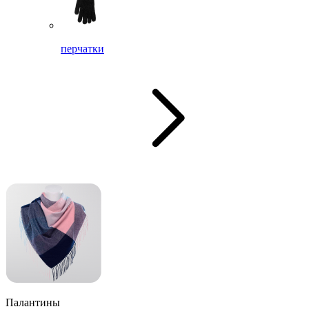
перчатки
Палантины