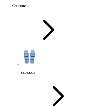
Женские
варежки