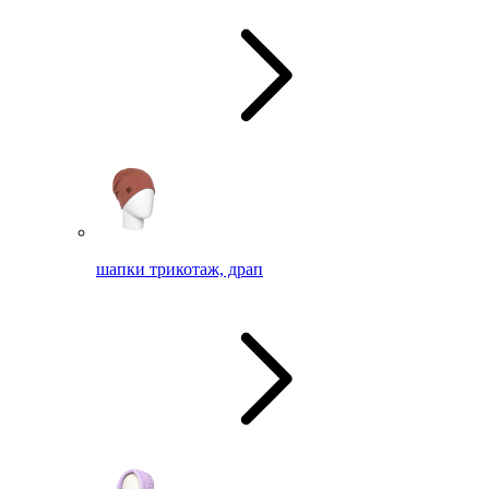
шапки трикотаж, драп