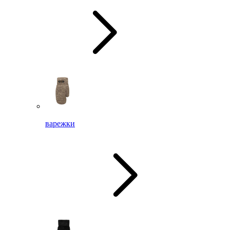
варежки