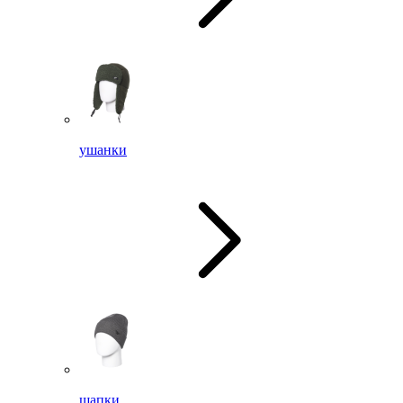
ушанки
шапки