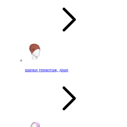
шапки трикотаж, драп