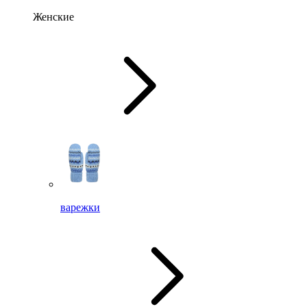
Женские
варежки