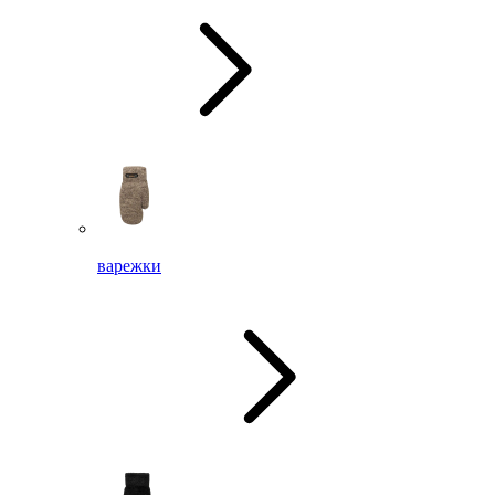
варежки