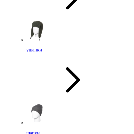
ушанки
шапки