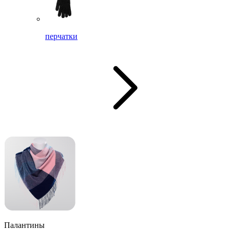
перчатки
Палантины