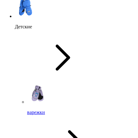
Детские
варежки