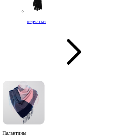
перчатки
Палантины