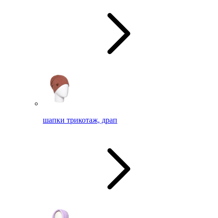
шапки трикотаж, драп