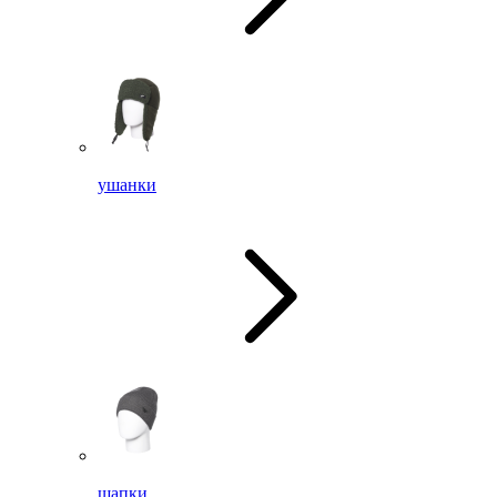
ушанки
шапки