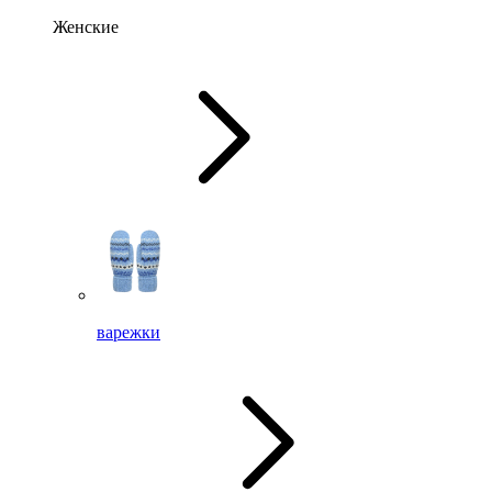
Женские
варежки