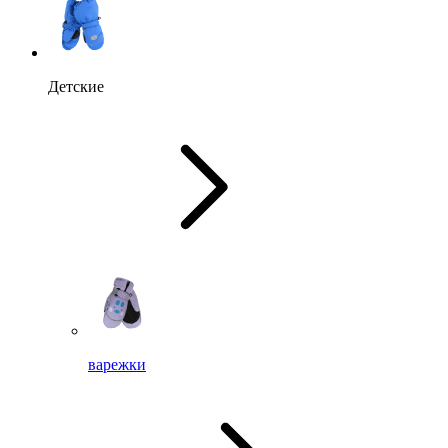
Детские
варежки