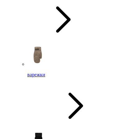
варежки