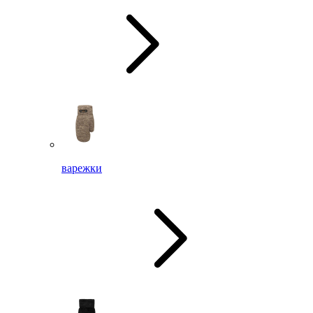
варежки