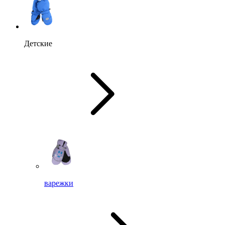
Детские
варежки