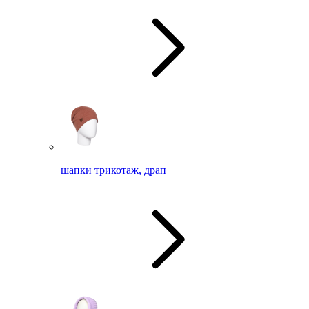
шапки трикотаж, драп