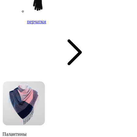
перчатки
Палантины