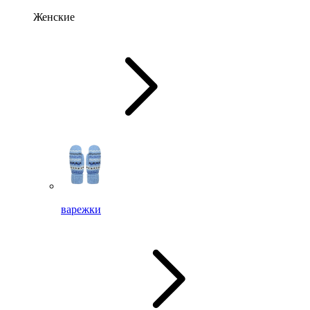
Женские
варежки