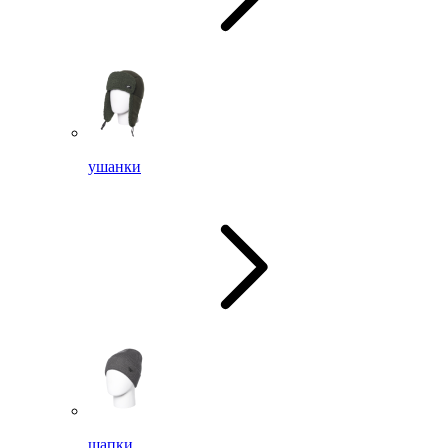
ушанки
шапки