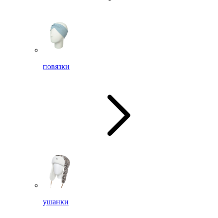
повязки
ушанки