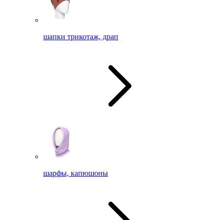
шапки трикотаж, драп
шарфы, капюшоны